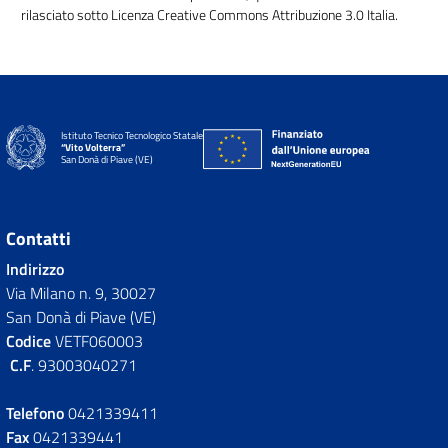
rilasciato sotto Licenza Creative Commons Attribuzione 3.0 Italia.
Istituto Tecnico Tecnologico Statale
“Vito Volterra”
San Donà di Piave (VE)
Contatti
Indirizzo
Via Milano n. 9, 30027
San Donà di Piave (VE)
Codice
VETF060003
C.F
. 93003040271
Telefono
0421339411
Fax
0421339441