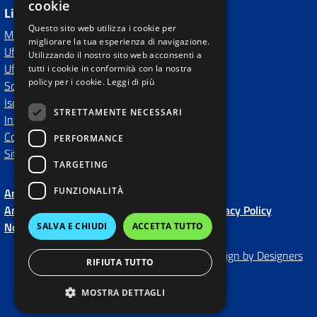
cookie
Link Esterni
Questo sito web utilizza i cookie per
MIUR
migliorare la tua esperienza di navigazione.
Ufficio Scolastico Regionale
Utilizzando il nostro sito web acconsenti a
Ufficio Scolastico Territoriale
tutti i cookie in conformità con la nostra
policy per i cookie.
Leggi di più
Scuola in Chiaro
Iscrizioni On Line
STRETTAMENTE NECESSARI
Invalsi
Comune
PERFORMANCE
Sito Precedente
TARGETING
FUNZIONALITÀ
Amministrazione Trasparente fino al 2020
Amministrazione Trasparente
Albo Online
Privacy Policy
Note Legali
Dichiarazione di accessibilità
SALVA E CHIUDI
ACCETTA TUTTO
Made by
Qweb WebAgency
-
Concept & Design by Designers
RIFIUTA TUTTO
Italia
MOSTRA DETTAGLI