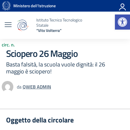
Vai ai contenuti
Vai al menu di navigazione
Vai al footer
Ministero dell'Istruzione
Op
Istituto Tecnico Tecnologico
Statale
“Vito Volterra”
circ. n.
Sciopero 26 Maggio
Basta falsità, la scuola vuole dignità: il 26
maggio è sciopero!
da
QWEB ADMIN
Oggetto della circolare