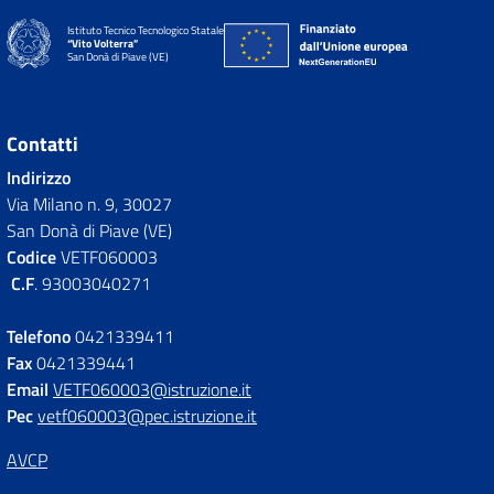
Istituto Tecnico Tecnologico Statale
“Vito Volterra”
San Donà di Piave (VE)
Contatti
Indirizzo
Via Milano n. 9, 30027
San Donà di Piave (VE)
Codice
VETF060003
C.F
. 93003040271
Telefono
0421339411
Fax
0421339441
Email
VETF060003@istruzione.it
Pec
vetf060003@pec.istruzione.it
AVCP