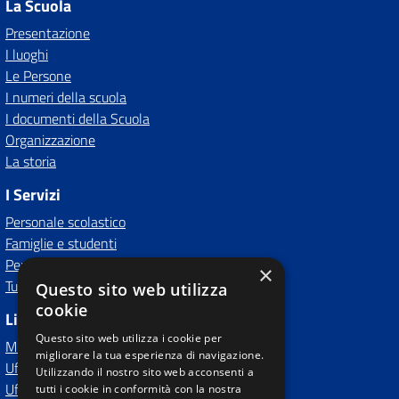
La Scuola
Presentazione
I luoghi
Le Persone
I numeri della scuola
I documenti della Scuola
Organizzazione
La storia
I Servizi
Personale scolastico
Famiglie e studenti
Percorsi di studio
×
Tutti i servizi
Questo sito web utilizza
cookie
Link Esterni
Questo sito web utilizza i cookie per
MIUR
migliorare la tua esperienza di navigazione.
Ufficio Scolastico Regionale
Utilizzando il nostro sito web acconsenti a
Ufficio Scolastico Territoriale
tutti i cookie in conformità con la nostra