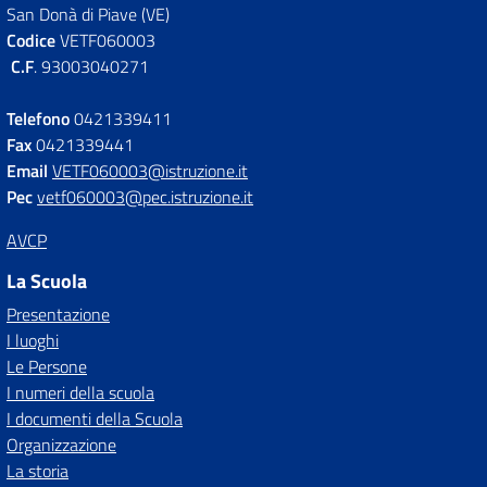
San Donà di Piave (VE)
Codice
VETF060003
C.F
. 93003040271
Telefono
0421339411
Fax
0421339441
Email
VETF060003@istruzione.it
Pec
vetf060003@pec.istruzione.it
AVCP
La Scuola
Presentazione
I luoghi
Le Persone
I numeri della scuola
I documenti della Scuola
Organizzazione
La storia