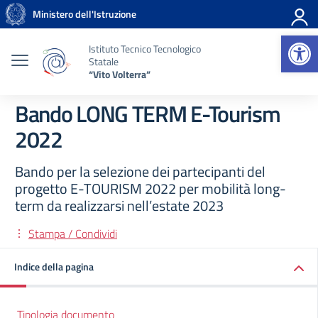
Vai ai contenuti
Vai al menu di navigazione
Vai al footer
Ministero dell'Istruzione
Op
Istituto Tecnico Tecnologico
Statale
“Vito Volterra”
Bando LONG TERM E-Tourism
2022
Bando per la selezione dei partecipanti del
progetto E-TOURISM 2022 per mobilità long-
term da realizzarsi nell’estate 2023
Stampa / Condividi
Indice della pagina
Tipologia documento