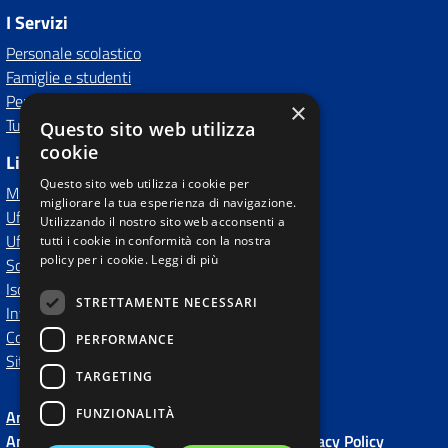
I Servizi
Personale scolastico
Famiglie e studenti
Percorsi di studio
×
Tutti i servizi
Questo sito web utilizza
cookie
Link Esterni
Questo sito web utilizza i cookie per
MIUR
migliorare la tua esperienza di navigazione.
Ufficio Scolastico Regionale
Utilizzando il nostro sito web acconsenti a
Ufficio Scolastico Territoriale
tutti i cookie in conformità con la nostra
policy per i cookie.
Leggi di più
Scuola in Chiaro
Iscrizioni On Line
STRETTAMENTE NECESSARI
Invalsi
Comune
PERFORMANCE
Sito Precedente
TARGETING
FUNZIONALITÀ
Amministrazione Trasparente fino al 2020
Amministrazione Trasparente
Albo Online
Privacy Policy