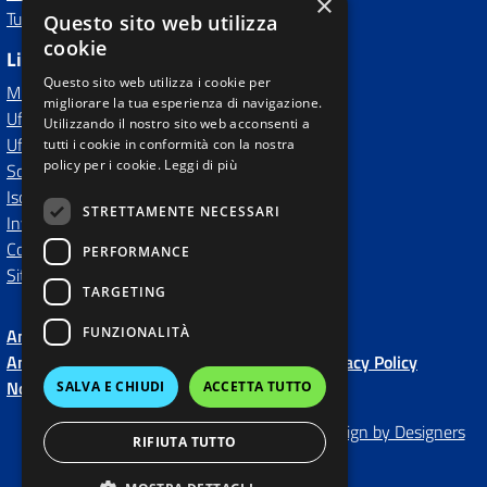
×
Tutti i servizi
Questo sito web utilizza
cookie
Link Esterni
Questo sito web utilizza i cookie per
MIUR
migliorare la tua esperienza di navigazione.
Ufficio Scolastico Regionale
Utilizzando il nostro sito web acconsenti a
Ufficio Scolastico Territoriale
tutti i cookie in conformità con la nostra
policy per i cookie.
Leggi di più
Scuola in Chiaro
Iscrizioni On Line
STRETTAMENTE NECESSARI
Invalsi
Comune
PERFORMANCE
Sito Precedente
TARGETING
FUNZIONALITÀ
Amministrazione Trasparente fino al 2020
Amministrazione Trasparente
Albo Online
Privacy Policy
Note Legali
Dichiarazione di accessibilità
SALVA E CHIUDI
ACCETTA TUTTO
Made by
Qweb WebAgency
-
Concept & Design by Designers
RIFIUTA TUTTO
Italia