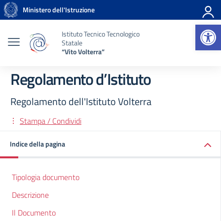
Vai ai contenuti
Vai al menu di navigazione
Vai al footer
Ministero dell'Istruzione
Op
Istituto Tecnico Tecnologico
Statale
“Vito Volterra”
Regolamento d’Istituto
Regolamento dell'Istituto Volterra
Stampa / Condividi
Indice della pagina
Tipologia documento
Descrizione
Il Documento